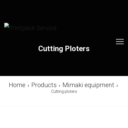
Cutting Ploters
Home
Products
Mimaki equipment
Cutting ploters