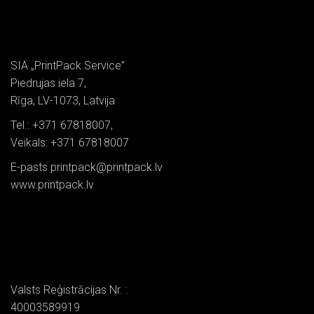
SIA „PrintPack Service”
Piedrujas iela 7,
Rīga, LV-1073, Latvija
Tel.: +371 67818007,
Veikals: +371 67818007
E-pasts printpack@printpack.lv
www.printpack.lv
Valsts Reģistrācijas Nr. :
40003589919