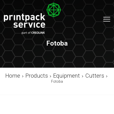
Fotoba
Home
Products
Equipment
Cutters
Fotoba