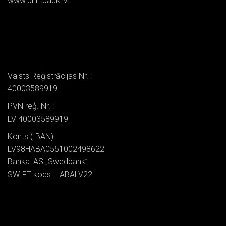
www.printpack.lv
Valsts Reģistrācijas Nr. :
40003589919
PVN reģ. Nr. :
LV 40003589919
Konts (IBAN):
LV98HABA0551002498622
Banka: AS „Swedbank”
SWIFT kods: HABALV22