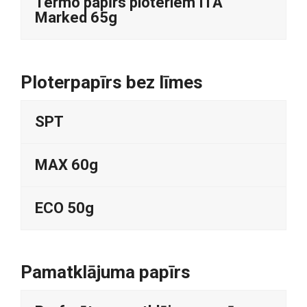
Termo papīrs ploteriem ITA
Marked 65g
Ploterpapīrs bez līmes
SPT
MAX 60g
ECO 50g
Pamatklājuma papīrs