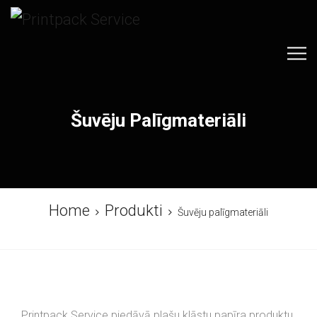
Šuvēju Palīgmateriāli
Home
Produkti
Šuvēju palīgmateriāli
Printpack Service piedāvā plašu klāstu papīra produktu