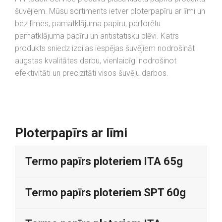
šuvējiem. Mūsu sortiments ietver ploterpapīru ar līmi un
bez līmes, pamatklājuma papīru, perforētu
pamatklājuma papīru un antistatisku plēvi. Katrs
produkts sniedz izcilas iespējas šuvējiem nodrošināt
augstas kvalitātes darbu, vienlaicīgi nodrošinot
efektivitāti un precizitāti visos šuvēju darbos.
Ploterpapīrs ar līmi
Termo papīrs ploteriem ITA 65g
Termo papīrs ploteriem SPT 60g