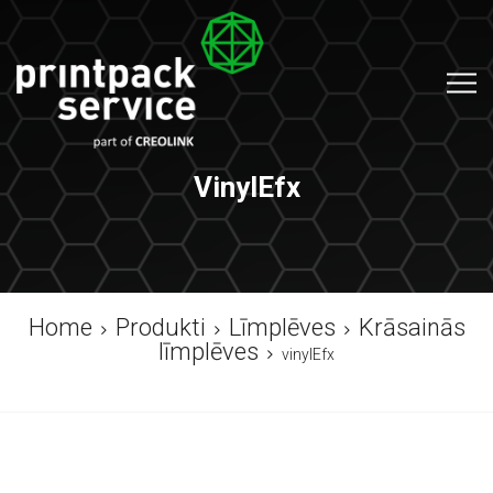
VinylEfx
Home
Produkti
Līmplēves
Krāsainās
līmplēves
vinylEfx