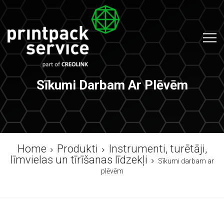
Sīkumi Darbam Ar Plēvēm
Home
Produkti
Instrumenti, turētāji,
līmvielas un tīrīšanas līdzekļi
Sīkumi darbam ar
plēvēm