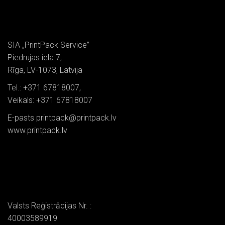
SIA „PrintPack Service”
Piedrujas iela 7,
Rīga, LV-1073, Latvija
Tel.: +371 67818007,
Veikals: +371 67818007
E-pasts printpack@printpack.lv
www.printpack.lv
Valsts Reģistrācijas Nr. :
40003589919