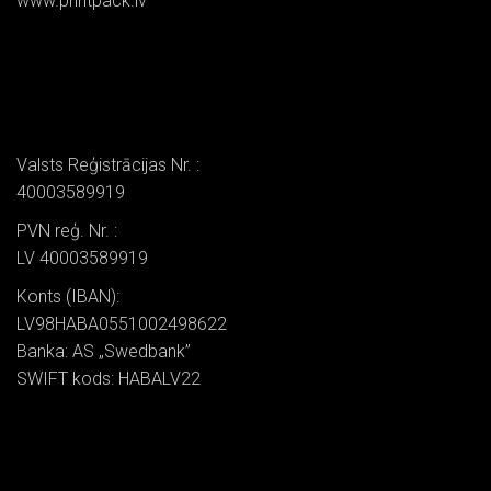
www.printpack.lv
Valsts Reģistrācijas Nr. :
40003589919
PVN reģ. Nr. :
LV 40003589919
Konts (IBAN):
LV98HABA0551002498622
Banka: AS „Swedbank”
SWIFT kods: HABALV22