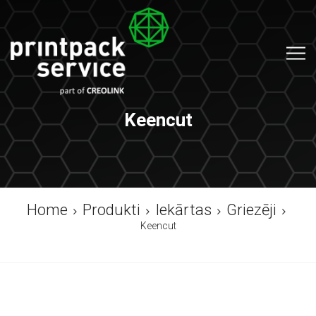
Keencut
Home
Produkti
Iekārtas
Griezēji
Keencut