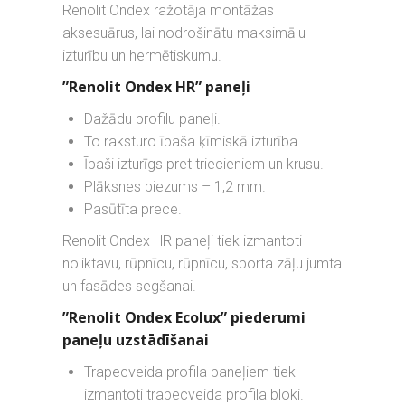
Renolit Ondex ražotāja montāžas
aksesuārus, lai nodrošinātu maksimālu
izturību un hermētiskumu.
”Renolit Ondex HR” paneļi
Dažādu profilu paneļi.
To raksturo īpaša ķīmiskā izturība.
Īpaši izturīgs pret triecieniem un krusu.
Plāksnes biezums – 1,2 mm.
Pasūtīta prece.
Renolit Ondex HR paneļi tiek izmantoti
noliktavu, rūpnīcu, rūpnīcu, sporta zāļu jumta
un fasādes segšanai.
”Renolit Ondex Ecolux” piederumi
paneļu uzstādīšanai
Trapecveida profila paneļiem tiek
izmantoti trapecveida profila bloki.