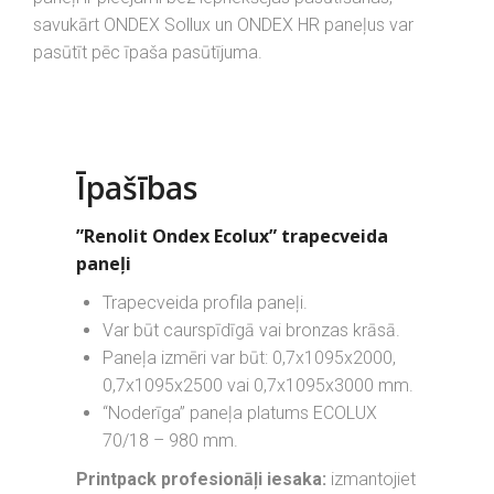
savukārt ONDEX Sollux un ONDEX HR paneļus var
pasūtīt pēc īpaša pasūtījuma.
Īpašības
”Renolit Ondex Ecolux” trapecveida
paneļi
Trapecveida profila paneļi.
Var būt caurspīdīgā vai bronzas krāsā.
Paneļa izmēri var būt: 0,7x1095x2000,
0,7x1095x2500 vai 0,7x1095x3000 mm.
“Noderīga” paneļa platums ECOLUX
70/18 – 980 mm.
Printpack profesionāļi iesaka:
izmantojiet