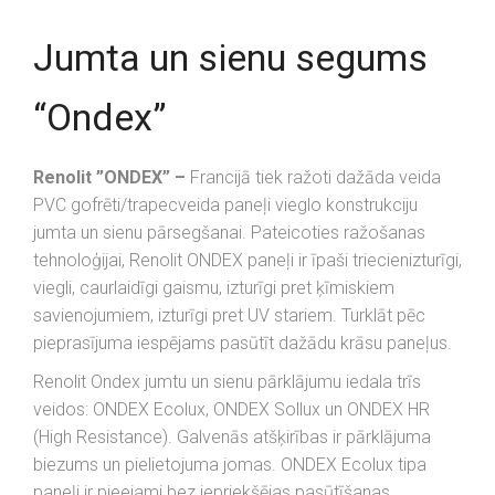
Jumta un sienu segums
“Ondex”
Renolit ”ONDEX” –
Francijā tiek ražoti dažāda veida
PVC gofrēti/trapecveida paneļi vieglo konstrukciju
jumta un sienu pārsegšanai. Pateicoties ražošanas
tehnoloģijai, Renolit ONDEX paneļi ir īpaši triecienizturīgi,
viegli, caurlaidīgi gaismu, izturīgi pret ķīmiskiem
savienojumiem, izturīgi pret UV stariem. Turklāt pēc
pieprasījuma iespējams pasūtīt dažādu krāsu paneļus.
Renolit Ondex jumtu un sienu pārklājumu iedala trīs
veidos: ONDEX Ecolux, ONDEX Sollux un ONDEX HR
(High Resistance). Galvenās atšķirības ir pārklājuma
biezums un pielietojuma jomas. ONDEX Ecolux tipa
paneļi ir pieejami bez iepriekšējas pasūtīšanas,