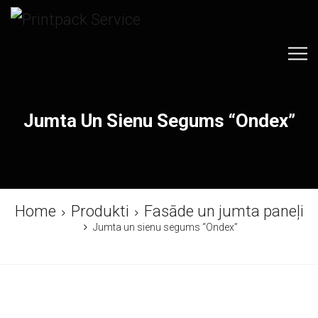
Jumta Un Sienu Segums “Ondex”
Home
Produkti
Fasāde un jumta paneļi
Jumta un sienu segums “Ondex”