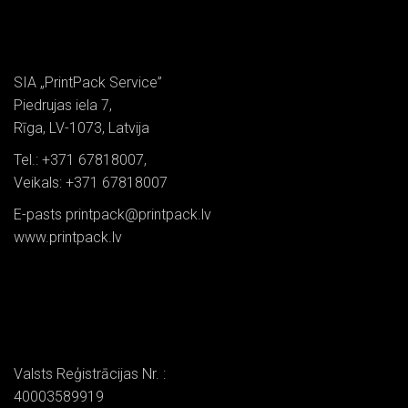
SIA „PrintPack Service”
Piedrujas iela 7,
Rīga, LV-1073, Latvija
Tel.: +371 67818007,
Veikals: +371 67818007
E-pasts printpack@printpack.lv
www.printpack.lv
Valsts Reģistrācijas Nr. :
40003589919