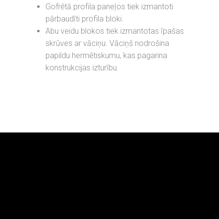
Gofrētā profila paneļos tiek izmantoti
pārbaudīti profila bloki.
Abu veidu blokos tiek izmantotas īpašas
skrūves ar vāciņu. Vāciņš nodrošina
papildu hermētiskumu, kas pagarina
konstrukcijas izturību.